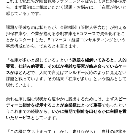
これまで私たちが経営戦略プランニングを提供してきたお客様か
ら、まず最初にご相談いただく課題・お悩みは、「在庫が多いと
感じている」です。
課題が明確なのは私たちが、金融機関（管財人等含む）が抱える
担保在庫や、企業が抱える余剰在庫をEコマースで資金化するこ
とからスタートした、Eコマース + 経営コンサルティングという
事業構成だから、であるとも言えます。
「在庫が多いと感じている」という
課題を紐解いてみると、人的
要素、仕組み的要素、そのほか複雑な要素が絡み合っているケー
スがほとんど
で、人間で言えばアレルギー反応のように見えない
課題と戦っています。その結果「在庫が多い」という悩みとして
現れています。
余剰在庫に悩む現状から速やかに脱出するためには、
まずスピー
ディーに指針を提示することが企業様にとって重要
であったとい
うこれまでの経験から、
いかに短期で指針を出せるかに主眼を置
いたサービス
としています。
「この機に立ち止まって（しかし、走りながら）、自社の現状を