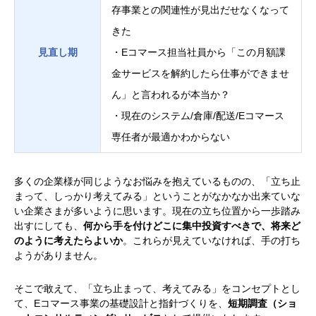
存事業との関連性が見出だせなくなって
きた
見直し期
・Eコマース担当社員から「この月額課
金サービスを解約したら仕事ができませ
ん」と言われるが本当か？
・現在のシステム/倉庫/配送/Eコマース
専任者が最適かわからない
多くの企業様が同じようなお悩みを抱えているものの、「立ち止
まって、しっかり考えてみる」ということがなかなか出来ていな
い企業さまが多いように思います。現在の立ち位置から一歩踏み
出すにしても、
何から手を付けどこに集中投資すべきで、将来ど
のように考えたらよいか
。これらが見えていなければ、手の打ち
ようがありません。
そこで敢えて、「立ち止まって、考えてみる」をコンセプトとし
て、Eコマース事業の基礎設計と指針づくりを、
短期調査（ショ