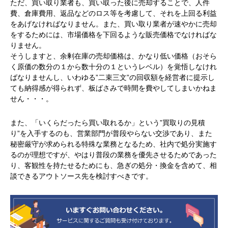
ただ、買い取り業者も、買い取った後に売却することで、人件
費、倉庫費用、返品などのロス等を考慮して、それを上回る利益
をあげなければなりません。また、買い取り業者が速やかに売却
をするためには、市場価格を下回るような販売価格でなければな
りません。
そうしますと、余剰在庫の売却価格は、かなり低い価格（おそら
く原価の数分の１から数十分の１というレベル）を覚悟しなけれ
ばなりませんし、いわゆる”二束三文”の回収額を経営者に提示し
ても納得感が得られず、板ばさみで時間を費やしてしまいかねま
せん・・・。
また、「いくらだったら買い取れるか」という”買取りの見積
り”を入手するのも、営業部門が普段やらない交渉であり、また
秘密厳守が求められる特殊な業務となるため、社内で処分実施す
るのが理想ですが、やはり普段の業務を優先させるためであった
り、客観性を持たせるためにも、急ぎの処分・換金を含めて、相
談できるアウトソース先を検討すべきです。